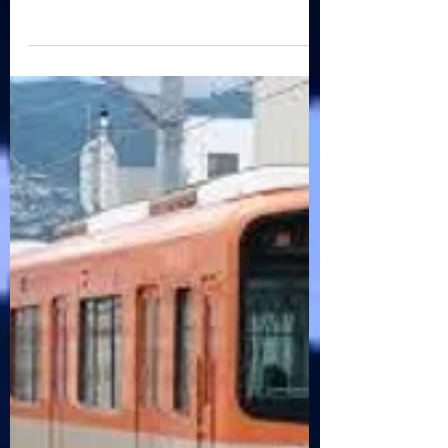
吉井電機と愉快な従業
員
おはようございます🎵 昨日はお天気の神
様のお陰で無事に運動会を終えることが
できました〰️疲れたけど感動あり笑いあ
りで楽しい一日でした⭐ さて、先日お話
したようにうちには個性的な従業員がた
くさんいます‼️ 現在、吉井電機は社員6名
パート11名嘱託社員2名内職4名の計22名
で...