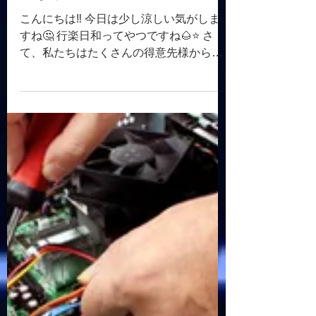
吉井電機
2019年10月5日
読了時間: 2分
品質監査
こんにちは‼️ 今日は少し涼しい気がしま
すね🤔 行楽日和ってやつですね🌰⭐ さ
て、私たちはたくさんの得意先様からお
仕事をいただいていますが、その得意先
様から年に１、2回ちゃんと作業ができて
いるか現場を視察しにきていただいてい
ます‼️...