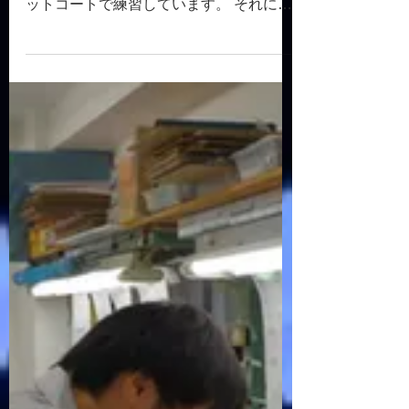
日曜日‼️の社長さん〰️
うちの三兄弟はバスケットボール🏀をし
ています〰️毎週末、潮芦屋にあるバスケ
ットコートで練習しています。 それに付
き合わされておらます🤪 今日は雲がまっ
すぐでとても綺麗‼️ さあ、明日からまた
一週間がんばりましょう‼️