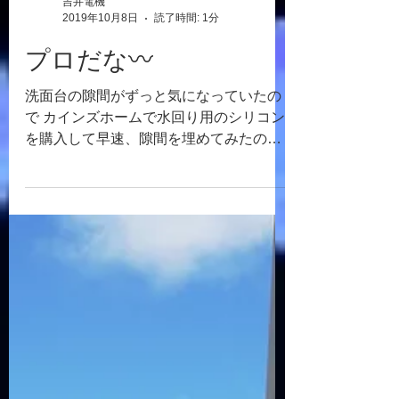
吉井電機
2019年10月8日
読了時間: 1分
プロだな〰️
洗面台の隙間がずっと気になっていたの
で カインズホームで水回り用のシリコン
を購入して早速、隙間を埋めてみたので
すが。。。 (隙間から水が流れてカビの原
因になるので) うちの作業にはシリコンで
穴埋めする製品もあり、職人さんたちが
簡単にピーとちょいちょいと作業してい
るので私にも...