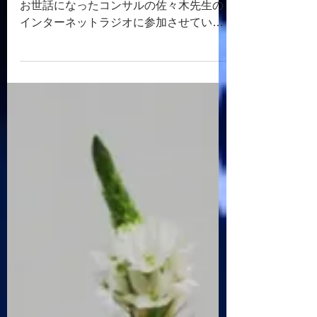
先日、私が２年前に会社を継いだときに
お世話になったコンサルの佐々木先生の
インターネットラジオに参加させていた
はだきました( =＾ω＾) 自分を振り返るよ
い時間になりました😁 佐々木先生、あり
がとうございました⭐
https://m.facebook.com/story.p...