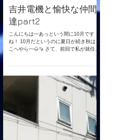
吉井電機
2019年10月2日
読了時間: 2分
吉井電機と愉快な仲間
達part2
こんにちは〰️あっという間に10月です
ね！ 10月だというのに夏日が続き秋はど
こへやら〰️🌰🍠 さて、前回で私が就任し
た時期のお話はさせていただきました。
今日はその続きをさせていただきます。
番頭さんが退職してから私は経費を抑え
るために要らないものは全て捨てまし
た！...