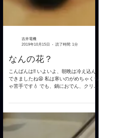
吉井電機
2019年10月15日
読了時間: 1分
なんの花？
こんばんは‼️ いよいよ、朝晩は冷え込ん
できましたね😫 私は寒いのがめちゃくち
ゃ苦手です💧 でも、鍋におでん、クリス
マス、お正月‼️たくさん、楽しみがあるの
も確かですね🤔🤔 さて、うちの会社は某
保険会社とお付き合いしています。もち
ろん、一社ではないのですが😁...