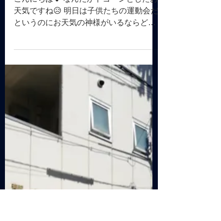
吉井電機
2019年9月27日
読了時間: 2分
吉井電機のものづく
り‼️part1
こんにちは🍀 なんだかドヨーンとしたお
天気ですね😥 明日は子供たちの運動会だ
というのにお天気の神様がいるならどう
か明日の雨はご勘弁ください🙏 さて、先
日からものづくりの良さを伝えていきた
いと言っている私ですが、吉井電機は何
を作っているの？と思われている方もい
らっしゃる...