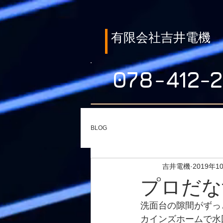
​有限会社吉井電機
078-412-2
BLOG
吉井電機
2019年1
プロだな
洗面台の隙間がずっ
カインズホームで水